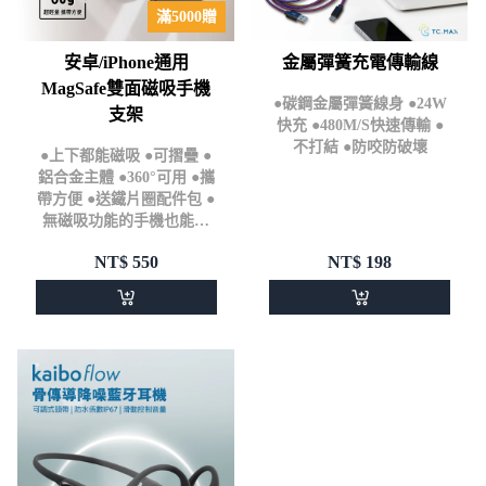
滿5000贈
安卓/iPhone通用
金屬彈簧充電傳輸線
MagSafe雙面磁吸手機
●碳鋼金屬彈簧線身 ●24W
支架
快充 ●480M/S快速傳輸 ●
不打結 ●防咬防破壞
●上下都能磁吸 ●可摺疊 ●
鋁合金主體 ●360°可用 ●攜
帶方便 ●送鐵片圈配件包 ●
無磁吸功能的手機也能無
痛使用
NT$
550
NT$
198