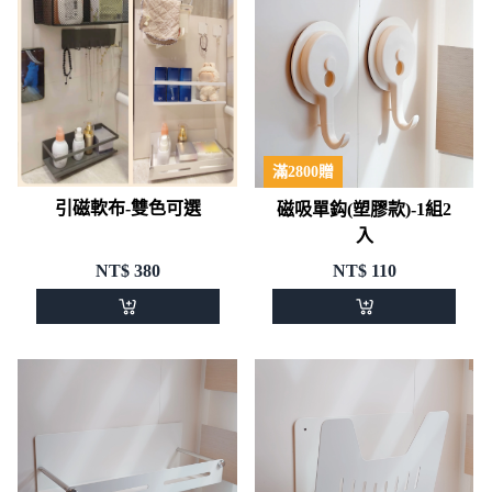
滿2800贈
引磁軟布-雙色可選
磁吸單鈎(塑膠款)-1組2
入
NT$
380
NT$
110