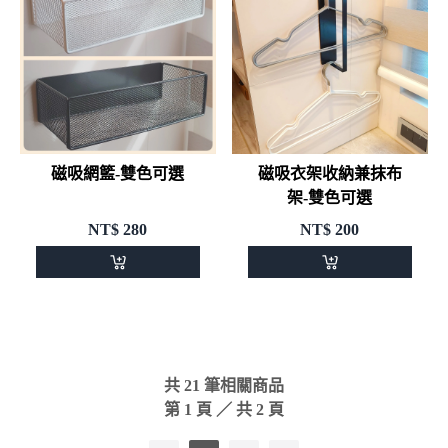
磁吸網籃-雙色可選
磁吸衣架收納兼抹布
架-雙色可選
NT$
280
NT$
200
共
21
筆相關商品
第
1
頁 ／ 共
2
頁