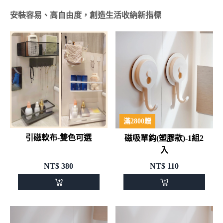
安裝容易、高自由度，創造生活收納新指標
滿2800贈
引磁軟布-雙色可選
磁吸單鈎(塑膠款)-1組2
入
NT$
380
NT$
110